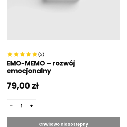
Książki dla nauczycieli
Gadżety PD
Konsultacje
(3)
EMO-MEMO – rozwój
emocjonalny
79,00
zł
-
+
Chwilowo niedostępny