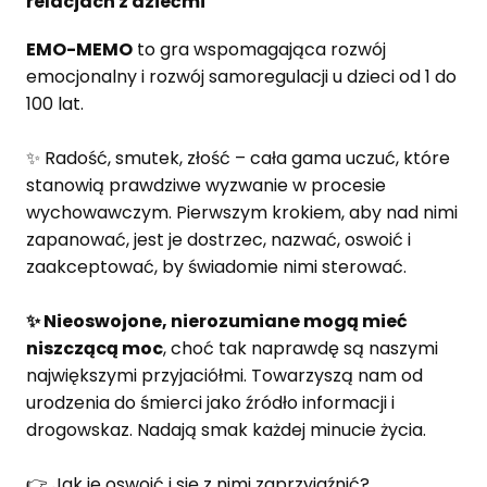
relacjach z dziećmi
EMO-MEMO
to gra wspomagająca rozwój
emocjonalny i rozwój samoregulacji u dzieci od 1 do
100 lat.
✨ Radość, smutek, złość – cała gama uczuć, które
stanowią prawdziwe wyzwanie w procesie
wychowawczym. Pierwszym krokiem, aby nad nimi
zapanować, jest je dostrzec, nazwać, oswoić i
zaakceptować, by świadomie nimi sterować.
✨ Nieoswojone, nierozumiane mogą mieć
niszczącą moc
, choć tak naprawdę są naszymi
największymi przyjaciółmi. Towarzyszą nam od
urodzenia do śmierci jako źródło informacji i
drogowskaz. Nadają smak każdej minucie życia.
👉 Jak je oswoić i się z nimi zaprzyjaźnić?