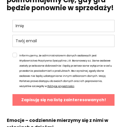
będzie ponownie w sprzedaży!
Informujemy, że administratorem danych osobowych jest
Wydawnictwo Pozytywna Dyscyplina J.R. Baranowscy s.c. Dane osobowe
zostały przekazane dobrowolnie i będą przetwarzane wyłącznie w celu
przesłania powiadomień o produktach. Bez wyraźnej zgody dane
osobowe nie będą udostępniane innym odbiorcom danych. Mają
Państwo prawo dostępu do swoich danych oraz ich poprawiania,
wszystkie szczegóły w
Polityce prywatności
.
Zapisuję się na listę zainteresowanych!
Emocje – codziennie mierzymy się z nimi w